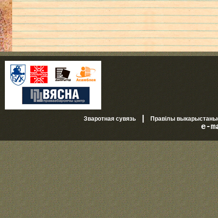
|
Зваротная сувязь
Правілы выкарыстань
e-m