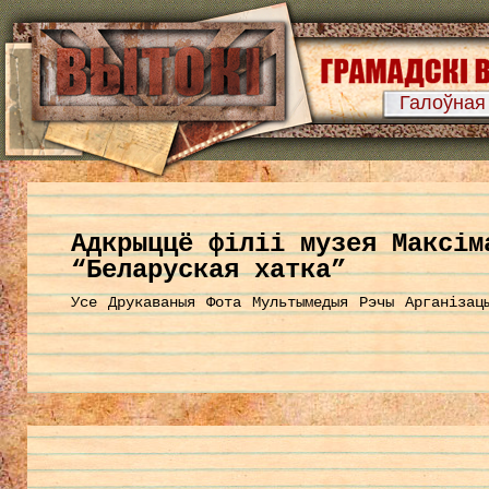
Галоўная
Aдкрыццё філіі музея Максім
“Беларуская хатка”
Усе
Друкаваныя
Фота
Мультымедыя
Рэчы
Арганізац