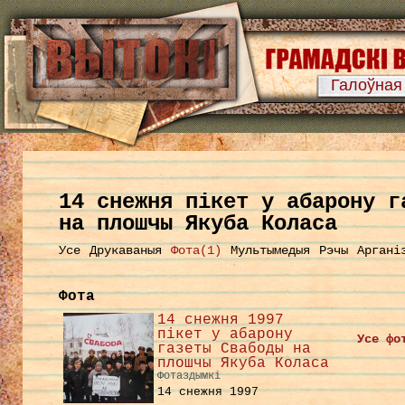
Галоўная
14 снежня пікет у абарону г
на плошчы Якуба Коласа
Усе
Друкаваныя
Фота(1)
Мультымедыя
Рэчы
Аргані
Фота
14 снежня 1997
пікет у абарону
Усе фо
газеты Свабоды на
плошчы Якуба Коласа
Фотаздымкі
14 снежня 1997