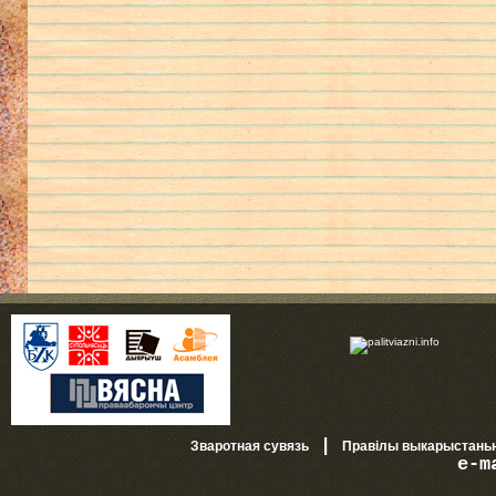
|
Зваротная сувязь
Правілы выкарыстань
e-m