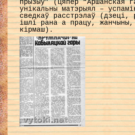
прызыў” (цяпер “Аршанская г
унікальны матэрыял – успамі
сведкаў расстрэлаў (дзеці, 
ішлі рана а працу, жанчыны,
кірмаш).