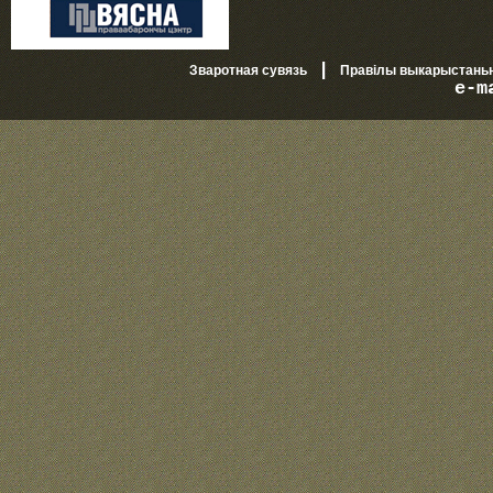
|
Зваротная сувязь
Правілы выкарыстань
e-m