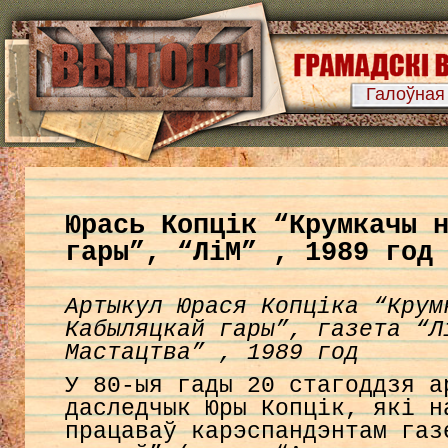
Галоўная
Юрась Копцік “Крумкачы 
гары”, “ЛіМ” , 1989 год
Артыкул Юрася Копціка “Крум
Кабыляцкай гары”, газета “Л
Мастацтва” , 1989 год
У 80-ыя гады 20 стагоддзя а
даследчык Юры Копцік, які н
працаваў карэспандэнтам газ