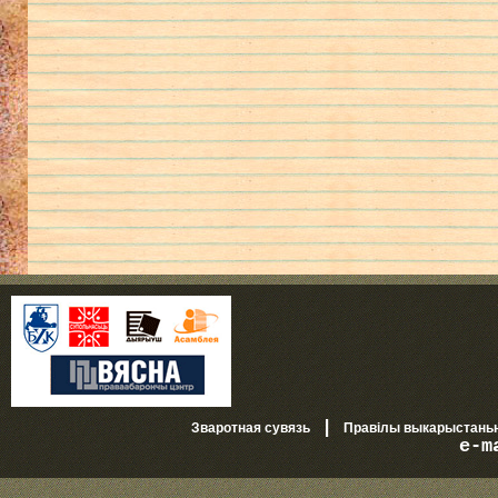
|
Зваротная сувязь
Правілы выкарыстань
e-m