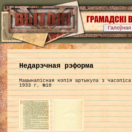
Галоўная
Недарэчная рэформа
Машынапісная копія артыкула з часопіса
1933 г, №10