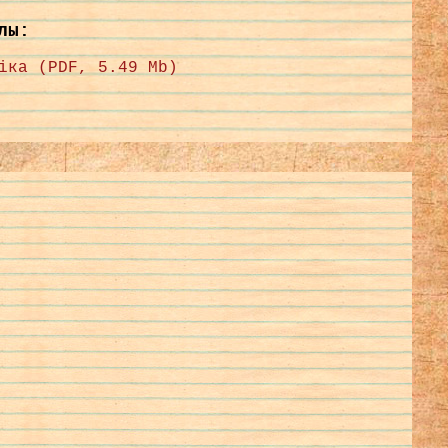
лы:
іка (PDF, 5.49 Mb)