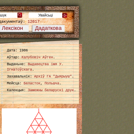
дакументаў:
12617
Лексікон
Дадаткова
Дата: 1986
Аўтар:
Калубовіч Аўген
.
Выданьне:
Выдавецтва імя У.
Ігнатоўскага
.
Захавальнік:
Архіў ГА "Дыярыуш"
.
Мейсца:
Беласток
,
Польшча
.
Калекцыя:
Замежны беларускі друк
.