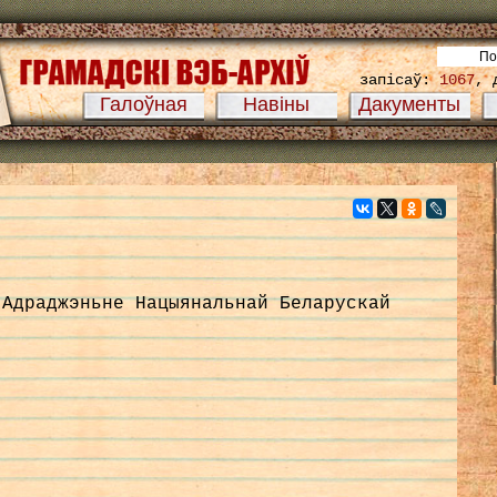
запісаў:
1067
, 
Галоўная
Навіны
Дакументы
 Адраджэньне Нацыянальнай Беларускай