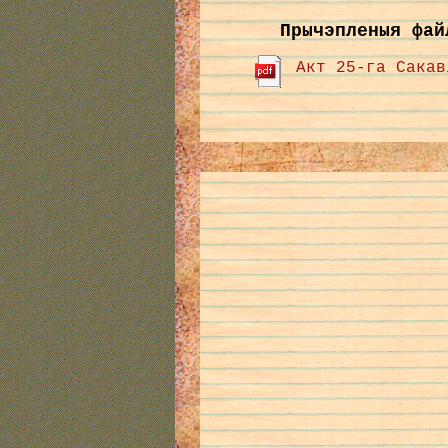
Прычэпленыя фай
Акт 25-га Сакав