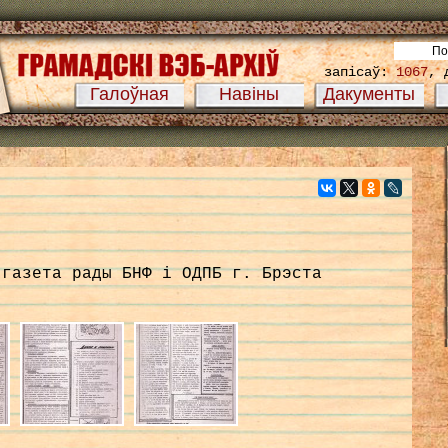
запісаў:
1067
, 
Галоўная
Навіны
Дакументы
 газета рады БНФ і ОДПБ г. Брэста