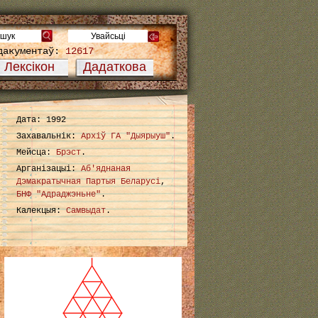
дакументаў:
12617
Лексікон
Дадаткова
Дата: 1992
Захавальнік:
Архіў ГА "Дыярыуш"
.
Мейсца:
Брэст
.
Арганізацыі:
Аб'яднаная
Дэмакратычная Партыя Беларусі
,
БНФ "Адраджэньне"
.
Калекцыя:
Самвыдат
.