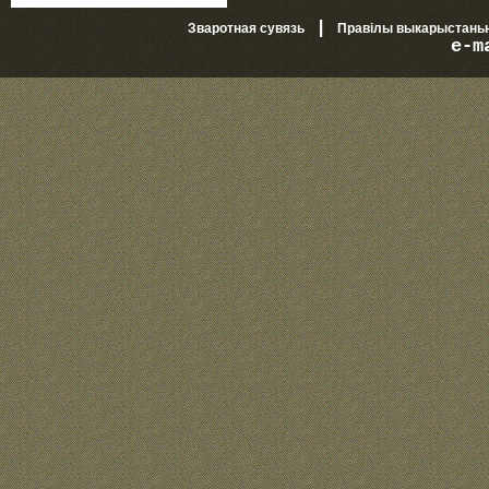
|
Зваротная сувязь
Правілы выкарыстань
e-m