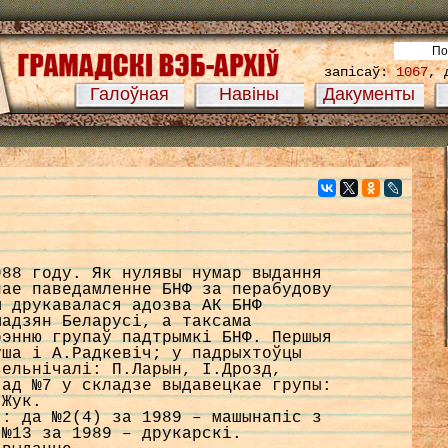
запісаў:
1067
, 
Галоўная
Навіны
Дакументы
988 году. Як нулявы нумар выдання
нае паведамленне БНФ за перабудову
м друкавалася адозва АК БНФ
мадзян Беларусi, а таксама
рэнню групаў падтрымкi БНФ. Першыя
уша i А.Радкевiч; у падрыхтоўцы
зельнiчалi: П.Ларын, I.Дрозд,
 ад №7 у складзе выдавецкае групы:
.Жук.
я: да №2(4) за 1989 – машынапіс з
 №13 за 1989 – друкарскі.