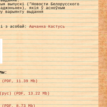
 выданне.
ныя выпускі (“Новости Белорусского
раджэньне»), якія ў асноўным
му варыянту выдання
кі з асобай:
Ашчанка Кастусь
лы:
 (PDF, 11.39 Mb)
(рус) (PDF, 13.22 Mb)
 (PDF, 8.73 Mb)