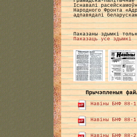
Грамадска-палітычнае
Існавалі расейскамоў
Народного Фронта «Ад
адпавядалі беларуска
Паказаны здымкі толь
Паказаць усе здымкі
Прычэпленыя фай
Навіны БНФ 88-1
Навіны БНФ 88-1
Навіны БНФ 88-2