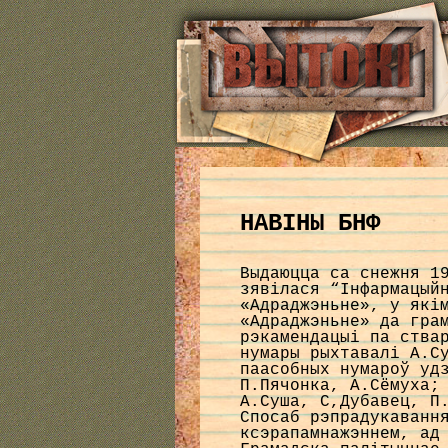
НАВІНЫ БНФ
Выдаюцца са снежня 1
зявiлася “Iнфармацый
«Адраджэньне», у якi
«Адраджэньне» да гра
рэкамендацыi па ства
нумары рыхтавалi А.С
паасобных нумароў уд
П.Пячонка, А.Сёмуха;
А.Суша, С,Дубавец, П
Спосаб рэпрадукаванн
ксэрапамнажэннем, ад