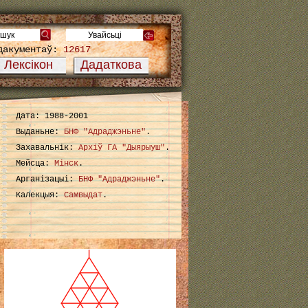
дакументаў:
12617
Лексікон
Дадаткова
Дата: 1988-2001
Выданьне:
БНФ "Адраджэньне"
.
Захавальнік:
Архіў ГА "Дыярыуш"
.
Мейсца:
Мінск
.
Арганізацыі:
БНФ "Адраджэньне"
.
Калекцыя:
Самвыдат
.