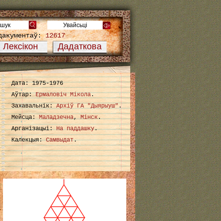
дакументаў:
12617
Лексікон
Дадаткова
Дата: 1975-1976
Аўтар:
Ермаловіч Мікола
.
Захавальнік:
Архіў ГА "Дыярыуш"
.
Мейсца:
Маладзечна
,
Мінск
.
Арганізацыі:
На паддашку
.
Калекцыя:
Самвыдат
.