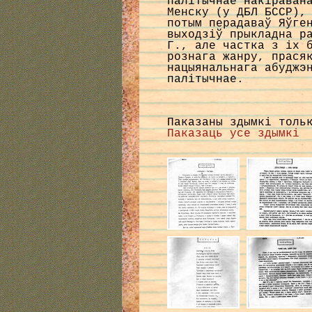
палiтычнае накiраван
Менску (у ДБЛ БССР),
потым перадаваў Яўге
выходзiў прыкладна р
Г., але частка з iх 
рознага жанру, прася
нацыянальнага абуджэ
палітычнае.
Паказаны здымкі толь
Паказаць усе здымкі