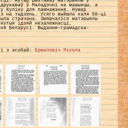
асцi. Аўтар рыхтаваў матэрыялы ў
 друкаваў ў Маладэчнi на машынцы, а
ну Кулiку для памнажэння. Нумар
аз на тыдзень. Усяго выйшла каля 50-цi
была страчана. Змяшчалiся матэрыялы
кнутыя iдэяй незалежнасцi,
ння Беларусi. Выданне—грамадска-
кі з асобай:
Ермаловіч Мікола