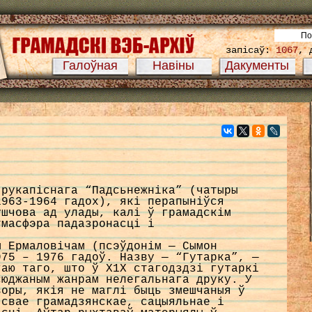
запісаў:
1067
, 
Галоўная
Навіны
Дакументы
 рукапіснага “Падсьнежнiка” (чатыры
1963-1964 гадох), які перапыніўся
ушчова ад улады, калi ў грамадскiм
тмасфэра падазронасцi i
м Ермаловічам (псэўдонiм — Сымон
975 – 1976 гадоў. Назву — “Гутарка”, —
гаю таго, што ў Х1Х стагодздзi гутаркі
сюджаным жанрам нелегальнага друку. У
воры, якiя не маглi быць змешчаныя ў
 свае грамадзянскае, сацыяльнае i