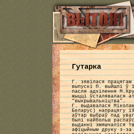
Гутарка
Г. зявiлася працягам
выпускі П. выйшлі ў 
пасля адхiлення М.Хр
жыццi ўсталявалася а
“выкрывальнiцтва”.
Г. выдавалася Мікола
Беларус) напрацягу 1
аўтар выбраў пад ува
былі найбольш распаў
выданні змяшчаліся т
афiцыйным друку з-за