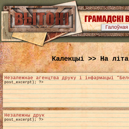
Галоўная
Калекцыі >> На літа
Незалежнае агенцтва друку і інфармацыі “Бел
post_excerpt); ?>
Незалежны друк
post_excerpt); ?>