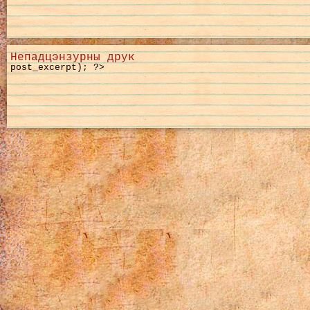
Непадцэнзурны друк
post_excerpt); ?>