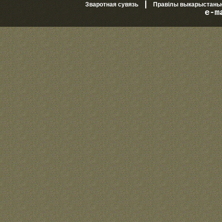
|
Зваротная сувязь
Правілы выкарыстань
e-m