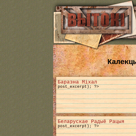
Калекц
Баразна Міхал
post_excerpt); ?>
Беларускае Радыё Рацыя
post_excerpt); ?>