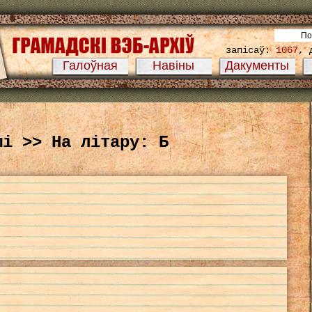
запісаў:
1067
, 
Галоўная
Навіны
Дакументы
ыі >> На літару: Б