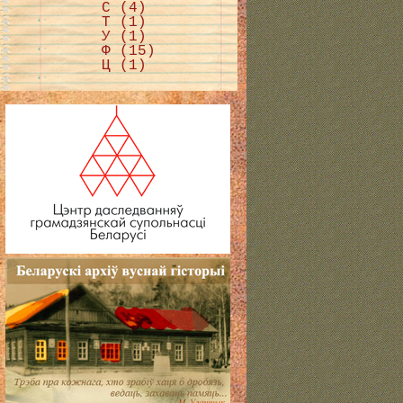
С (4)
Т (1)
У (1)
Ф (15)
Ц (1)