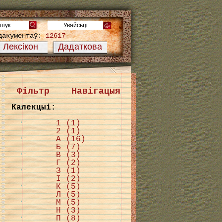
дакументаў:
12617
Лексікон
Дадаткова
Фільтр
Навігацыя
Калекцыі:
1 (1)
2 (1)
А (16)
Б (7)
В (3)
Г (2)
З (1)
І (2)
К (5)
Л (5)
М (5)
Н (3)
П (8)