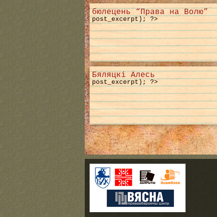
бюлецень “Права на Волю”
post_excerpt); ?>
Бяляцкі Алесь
post_excerpt); ?>