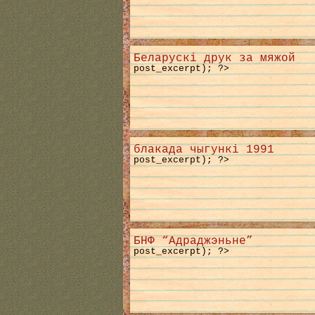
Беларускі друк за мяжой
post_excerpt); ?>
блакада чыгункі 1991
post_excerpt); ?>
БНФ “Адраджэньне”
post_excerpt); ?>