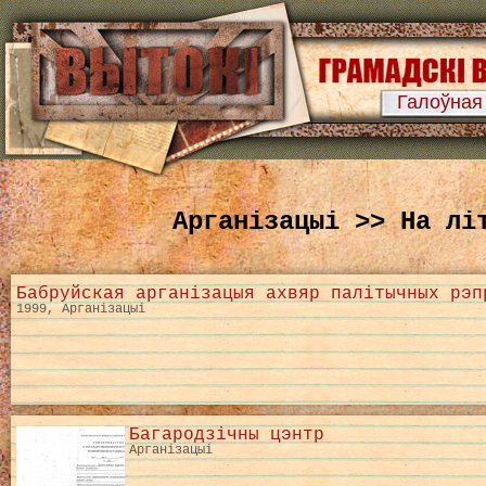
Галоўная
Арганізацыі >> На лі
Бабруйская арганізацыя ахвяр палітычных рэп
1999, Арганізацыі
Багародзічны цэнтр
Арганізацыі