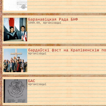
Баранавіцкая Рада БНФ
1999.09, Арганізацыі
бардаўскі фэст на Крапівенскім п
Арганізацыі
БАС
Арганізацыі