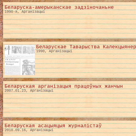
Беларуска-амерыканскае задзіночаньне
1990-я, Арганізацыі
Беларускае Таварыства Калекцыяне
1990, Арганізацыі
Беларуская арганізацыя працоўных жанчын
2007.01.23, Арганізацыі
Беларуская асацыяцыя журналістаў
2010.09.16, Арганізацыі