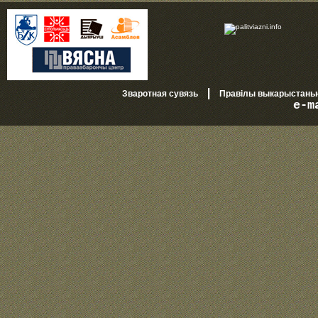
|
Зваротная сувязь
Правілы выкарыстань
e-m