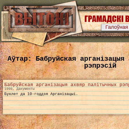
Галоўная
Аўтар: Бабруйская арганізацыя 
рэпрэсій
Бабруйская арганізацыя ахвяр палітычных рэп
1999, Дакументы
Буклет да 10-годдзя Арганізацыі.