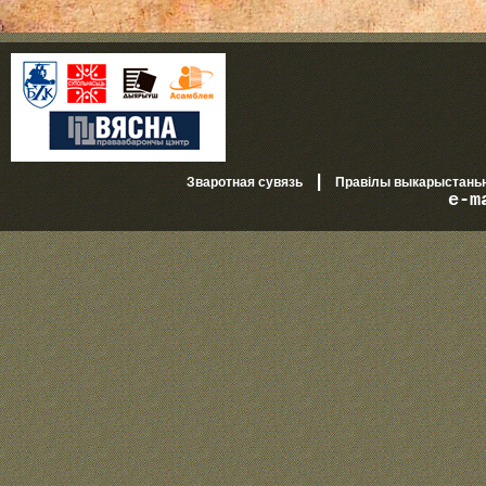
|
Зваротная сувязь
Правілы выкарыстань
e-m