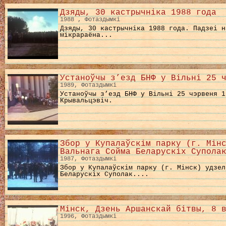
Дзяды, 30 кастрычніка 1988 года
1988 , Фотаздымкі
Дзяды, 30 кастрычніка 1988 года. Падзеі н
мікрараёна...
Устаноўчы з’езд БНФ у Вільні 25 
1989, Фотаздымкі
Устаноўчы з’езд БНФ у Вільні 25 чэрвеня 1
Крывальцэвіч.
Збор у Купалаўскім парку (г. Мін
Вальнага Сойма Беларускіх Супола
1987, Фотаздымкі
Збор у Купалаўскім парку (г. Мінск) удзел
Беларускіх Суполак....
Мінск, Дзень Аршанскай бітвы, 8 
1996, Фотаздымкі
...