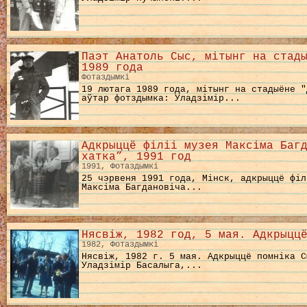
Паэт Анатоль Сыс, мітынг на стад
1989 года
Фотаздымкі
19 лютага 1989 года, мітынг на стадыёне "
аўтар фотздымка: Уладзімір...
Aдкрыццё філіі музея Максіма Баг
хатка”, 1991 год
1991, Фотаздымкі
25 чэрвеня 1991 года, Мінск, адкрыццё філ
Максіма Багдановіча...
Нясвіж, 1982 год, 5 мая. Адкрыцц
1982, Фотаздымкі
Нясвіж, 1982 г. 5 мая. Адкрыццё помніка С
Уладзімір Басалыга,...