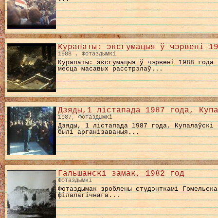
Курапаты: эксгумацыя ў чэрвені 1
1988 , Фотаздымкі
Курапаты: эксгумацыя ў чэрвені 1988 года 
месца масавых расстрэлаў...
Дзяды,1 лістапада 1987 года, Куп
1987, Фотаздымкі
Дзяды, 1 лістапада 1987 года, Купалаўскі 
былі арганізаваныя...
Гальшанскі замак, 1982 год
Фотаздымкі
Фотаздымак зроблены студэнткамі Гомельска
філалагічнага...