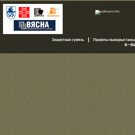
|
Зваротная сувязь
Правілы выкарыстань
e-m