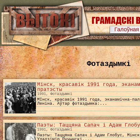
Галоўная
Фотаздымкі
Мінск, красавік 1991 года, экана
пратэсты
1991, Фотаздымкі
МІнск, красавік 1991 года, эканамічна-пал
Леніна. Аўтар фотаздымка:...
Паэты: Таццяна Сапач і Адам Глоб
1991, Фотаздымкі
Паэты: Таццяна Сапач і Адам Глобус, Мінск
Уладзімір Пучынскі....