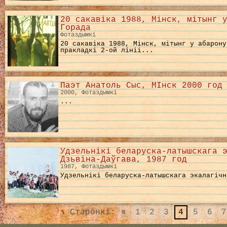
20 сакавіка 1988, Мінск, мітынг 
Горада
Фотаздымкі
20 сакавіка 1988, Мінск, мітынг у абарону
пракладкі 2-ой лініі...
Паэт Анатоль Сыс, МІнск 2000 год
2000, Фотаздымкі
...
Удзельнікі беларуска-латышскага 
Дзьвіна-Даўгава, 1987 год
1987, Фотаздымкі
Удзельнікі беларуска-латышскага экалагічн
Старонкі:
«
1
2
3
4
5
6
7