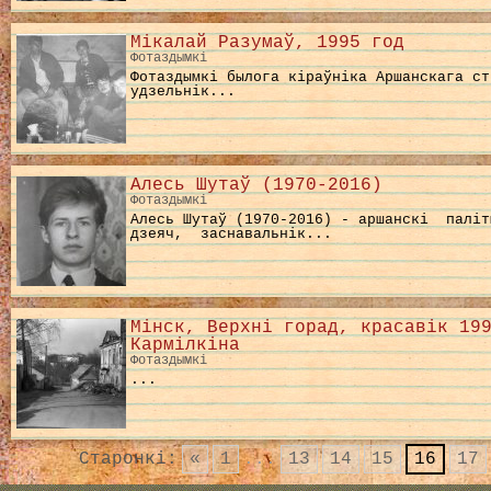
Мікалай Разумаў, 1995 год
Фотаздымкі
Фотаздымкі былога кіраўніка Аршанскага ст
удзельнік...
Алесь Шутаў (1970-2016)
Фотаздымкі
Алесь Шутаў (1970-2016) - аршанскі паліт
дзеяч, заснавальнік...
Мінск, Верхні горад, красавік 19
Кармілкіна
Фотаздымкі
...
Старонкі:
«
1
...
13
14
15
16
17