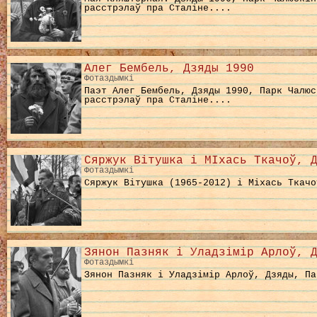
расстрэлаў пра Сталіне....
Алег Бембель, Дзяды 1990
Фотаздымкі
Паэт Алег Бембель, Дзяды 1990, Парк Чалюс
расстрэлаў пра Сталіне....
Сяржук Вітушка і МІхась Ткачоў, 
Фотаздымкі
Сяржук Вітушка (1965-2012) і Міхась Ткачо
Зянон Пазняк і Уладзімір Арлоў, 
Фотаздымкі
Зянон Пазняк і Уладзімір Арлоў, Дзяды, Па