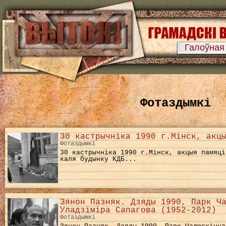
Галоўная
Фотаздымкі
30 кастрычніка 1990 г.Мінск, акц
Фотаздымкі
30 кастрычніка 1990 г.Мінск, акцыя памяці
каля будынку КДБ...
Зянон Пазняк. Дзяды 1990, Парк Ч
Уладзіміра Сапагова (1952-2012)
Фотаздымкі