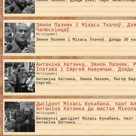
Зянон Пазняк. Дзяды 1990, Парк Чалюскінца
Зянон Пазняк і Міхась Ткачоў. Дз
Чалюскінцаў
Фотаздымкі
Зянон Пазняк і Міхась Ткачоў. Дзяды 30 ка
Антаніна Хатэнка, Зянон Пазняк, 
Іпатава і Сяргей Навумчык. Дзяды
Фотаздымкі
Антаніна Хатэнка, Зянон Пазняк, Рыгор Бар
Сяргей...
Дысідэнт Міхась Кукабака, паэт А
Антаніна Хатэнка ды мастак Мікол
Фотаздымкі
Беларускі дысідэнт Міхась Кукабака, паэт
Антаніна Хатэнка...