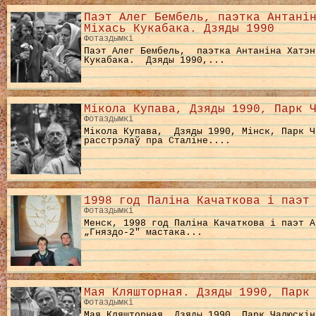
Паэт Алег Бембель, паэтка Антані
Міхась Кукабака. Дзяды 1990
Фотаздымкі
Паэт Алег Бембель, паэтка Антаніна Хатэн
Кукабака. Дзяды 1990,...
Мікола Купава, Дзяды 1990, Парк 
Фотаздымкі
Мікола Купава, Дзяды 1990, Мінск, Парк Ч
расстрэлаў пра Сталіне....
1998 год Паліна Качаткова і паэт
Фотаздымкі
Менск, 1998 год Паліна Качаткова і паэт А
„Гняздо-2″ мастака...
Мая Кляшторная. Дзяды 1990, Парк
Фотаздымкі
Мая Кляшторная. Дзяды 1990, Парк Чалюскін