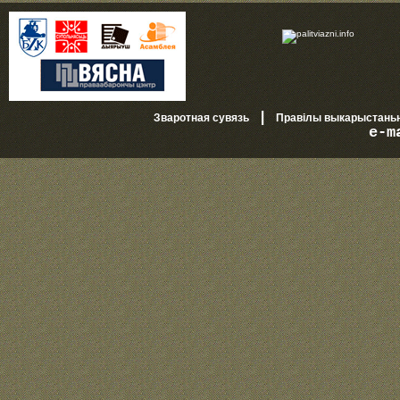
|
Зваротная сувязь
Правілы выкарыстань
e-m