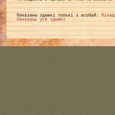
Паказаны здымкі толькі з асобай:
Пікар
Паказаць усе здымкі