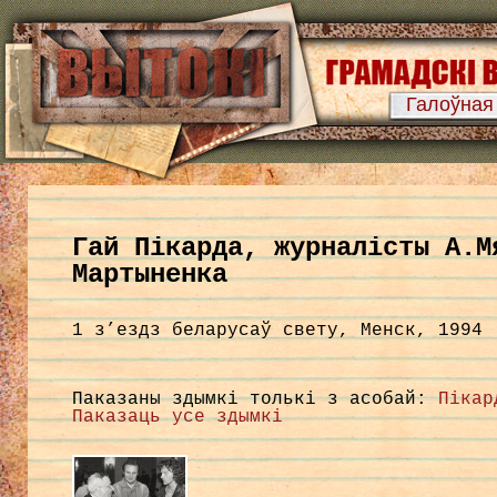
Галоўная
Гай Пікарда, журналісты А.М
Мартыненка
1 з’ездз беларусаў свету, Менск, 1994
Паказаны здымкі толькі з асобай:
Пікар
Паказаць усе здымкі