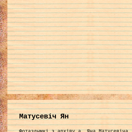
Матусевіч Ян
Фотаздымкі з архіву а. Яна Матусевіча