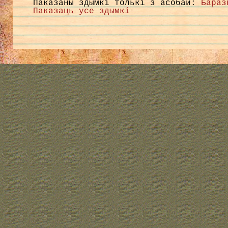
Паказаны здымкі толькі з асобай:
Бараз
Паказаць усе здымкі