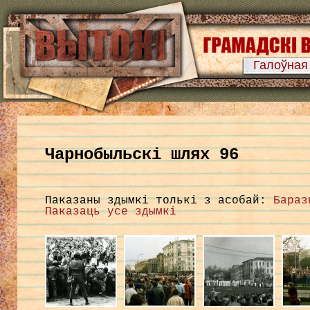
Галоўная
Чарнобыльскі шлях 96
Паказаны здымкі толькі з асобай:
Бараз
Паказаць усе здымкі