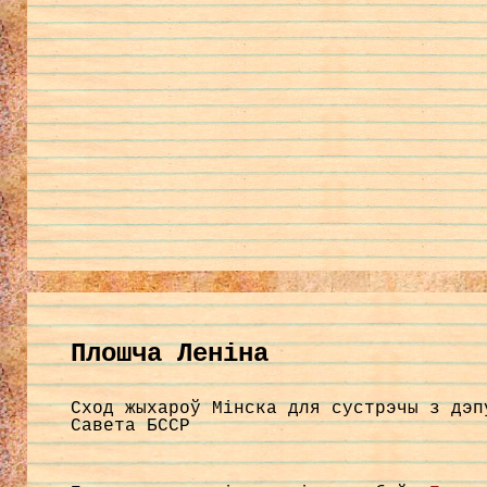
Плошча Леніна
Сход жыхароў Мінска для сустрэчы з дэп
Савета БССР