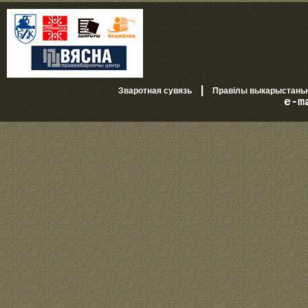
|
Зваротная сувязь
Правілы выкарыстань
e-m