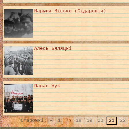
Марына Місько (Сідаровіч)
Алесь Бяляцкі
Павал Жук
Старонкі:
«
1
...
18
19
20
21
22