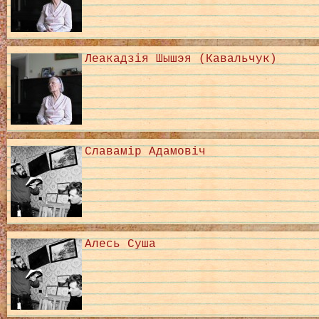
Леакадзія Шышэя (Кавальчук)
Славамір Адамовіч
Алесь Суша