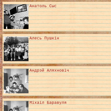
Анатоль Сыс
Алесь Пушкін
Андрэй Аляхновіч
Міхаіл Баравуля