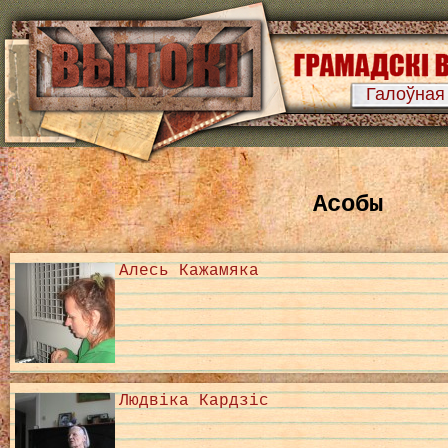
Галоўная
Асобы
Алесь Кажамяка
Людвіка Кардзіс