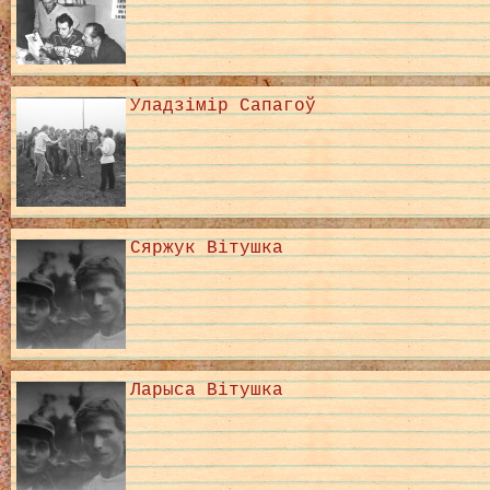
Уладзімір Сапагоў
Сяржук Вітушка
Ларыса Вітушка