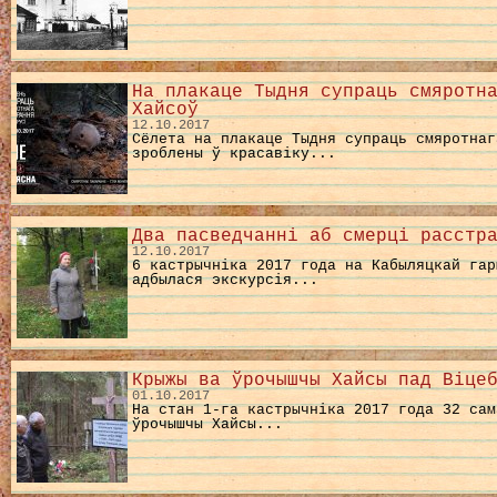
На плакаце Тыдня супраць смяротн
Хайсоў
12.10.2017
Сёлета на плакаце Тыдня супраць смяротнаг
зроблены ў красавіку...
Два пасведчанні аб смерці расстр
12.10.2017
6 кастрычніка 2017 года на Кабыляцкай гар
адбылася экскурсія...
Крыжы ва ўрочышчы Хайсы пад Віце
01.10.2017
На стан 1-га кастрычніка 2017 года 32 сам
ўрочышчы Хайсы...