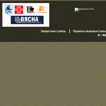
|
Зваротная сувязь
Правілы выкарыстань
e-m