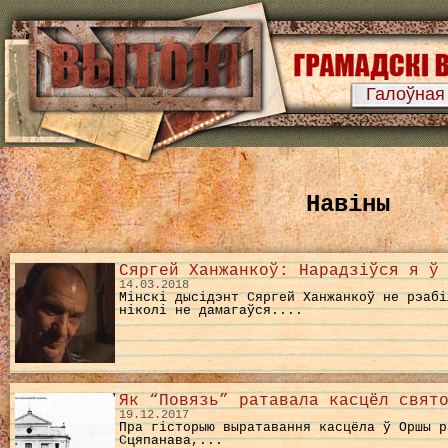
Галоўная
Навіны
Сяргей Ханжанкоў: Нарадзіўся я ў
14.03.2018
Мінскі дысідэнт Сяргей Ханжанкоў не рэабі
ніколі не дамагаўся....
Як “Повязь” ратавала касцёл свят
19.12.2017
Пра гісторыю выратавання касцёла ў Оршы р
Сцяпанава,...