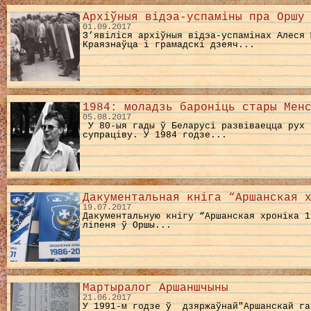
Архіўныя відэа-успаміны пра Оршу
01.09.2017
З’явіліся архіўныя відэа-успамінах Алеся 
Краязнаўца і грамадскі дзеяч...
1984: моладзь бароніць стары Мен
05.08.2017
У 80-ыя гады ў Беларусі развіваецца рух 
супраціву. У 1984 годзе...
Дакументальная кніга “Аршанская 
19.07.2017
Дакументальную кнігу “Аршанская хроніка 1
ліпеня ў Оршы...
Мартыралог Аршаншчыны
21.06.2017
У 1991-м годзе ў дзяржаўнай"Аршанскай га