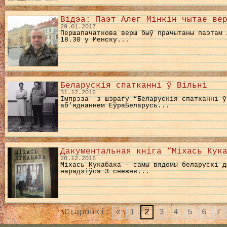
Відэа: Паэт Алег Мінкін чытае ве
29.01.2017
Першапачаткова верш быў прачытаны паэтам 
18.30 у Менску...
Беларускiя спатканнi ў Вiльнi
31.12.2016
Імпрэза з шэрагу “Беларускія спатканні ў
аб'яднаннем ЕўраБеларусь...
Дакументальная кніга “Міхась Кук
20.12.2016
Міхась Кукабака - самы вядомы беларускі 
нарадзіўся 3 снежня...
Старонкі:
«
1
2
3
4
5
6
7