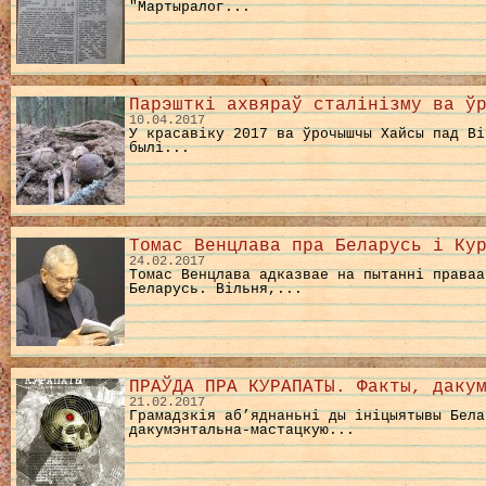
"Мартыралог...
Парэшткі ахвяраў сталінізму ва ў
10.04.2017
У красавіку 2017 ва ўрочышчы Хайсы пад Ві
былі...
Томас Венцлава пра Беларусь і Ку
24.02.2017
Томас Венцлава адказвае на пытанні праваа
Беларусь. Вільня,...
ПРАЎДА ПРА КУРАПАТЫ. Факты, даку
21.02.2017
Грамадзкія аб’яднаньні ды ініцыятывы Бела
дакумэнтальна-мастацкую...