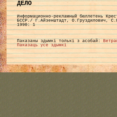
ДЕЛО
Информационно-рекламный бюллетень Крес
БССР./ Г.Айзенштадт, О.Груздилович, С.
1990: 1
Паказаны здымкі толькі з асобай:
Ветра
Паказаць усе здымкі