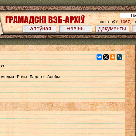
запісаў:
1067
, 
Галоўная
Навіны
Дакументы
е”
ымедыя
Рэчы
Падзеі
Асобы