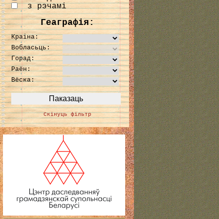
з рэчамі
Геаграфія:
Краіна:
Вобласьць:
Горад:
Раён:
Вёска:
Скінуць фільтр