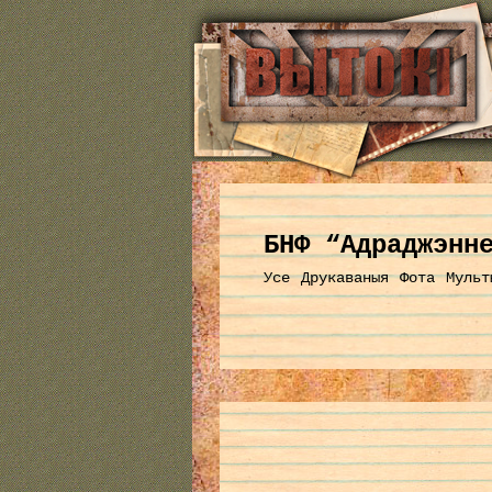
БНФ “Адраджэнн
Усе
Друкаваныя
Фота
Мульт