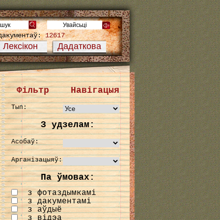
дакументаў:
12617
Лексікон
Дадаткова
Фільтр
Навігацыя
Тып:
З удзелам:
Асобаў:
Арганізацыяў:
Па ўмовах:
з фотаздымкамі
з дакументамі
з аўдыё
з відэа